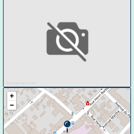
© Google User Content
+
−