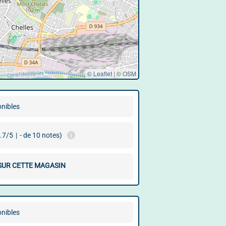
© Leaflet
|
©
OSM
onibles
.7/5
|
- de 10 notes)
 SUR CETTE MAGASIN
onibles