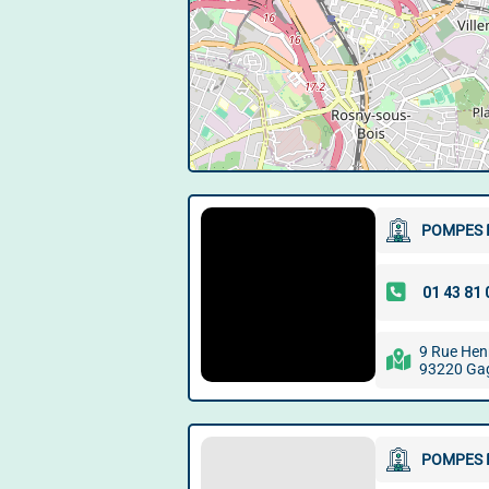
POMPES 
9 Rue Henr
93220 Ga
POMPES 