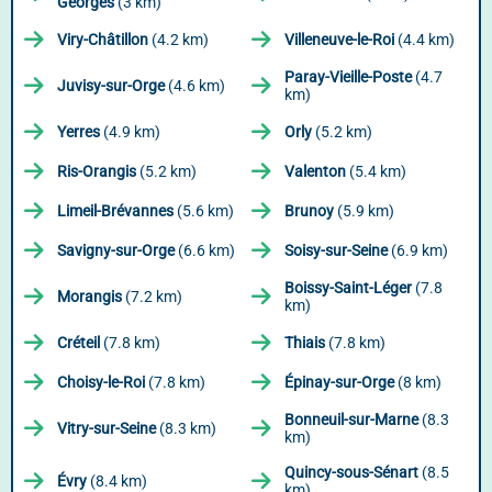
Georges
(3 km)
Viry-Châtillon
(4.2 km)
Villeneuve-le-Roi
(4.4 km)
Paray-Vieille-Poste
(4.7
Juvisy-sur-Orge
(4.6 km)
km)
Yerres
(4.9 km)
Orly
(5.2 km)
Ris-Orangis
(5.2 km)
Valenton
(5.4 km)
Limeil-Brévannes
(5.6 km)
Brunoy
(5.9 km)
Savigny-sur-Orge
(6.6 km)
Soisy-sur-Seine
(6.9 km)
Boissy-Saint-Léger
(7.8
Morangis
(7.2 km)
km)
Créteil
(7.8 km)
Thiais
(7.8 km)
Choisy-le-Roi
(7.8 km)
Épinay-sur-Orge
(8 km)
Bonneuil-sur-Marne
(8.3
Vitry-sur-Seine
(8.3 km)
km)
Quincy-sous-Sénart
(8.5
Évry
(8.4 km)
km)