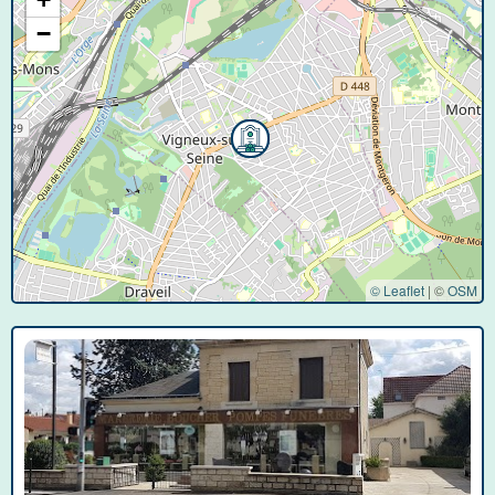
−
© Leaflet
|
©
OSM