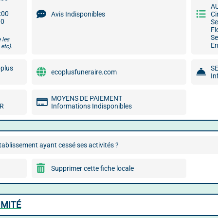
A
9:00
Avis Indisponibles
Ci
00
Se
Fl
Se
 les
En
etc).
oplus
S
ecoplusfuneraire.com
In
MOYENS DE PAIEMENT
MR
Informations Indisponibles
ablissement ayant cessé ses activités ?
Supprimer cette fiche locale
IMITÉ