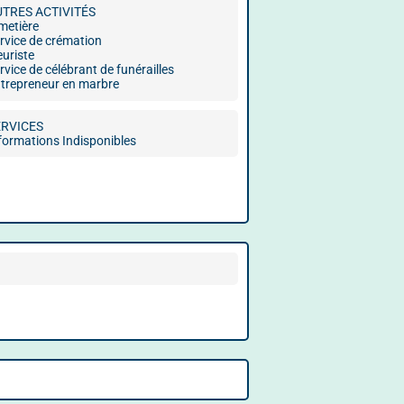
UTRES ACTIVITÉS
metière
rvice de crémation
euriste
rvice de célébrant de funérailles
trepreneur en marbre
ERVICES
formations Indisponibles