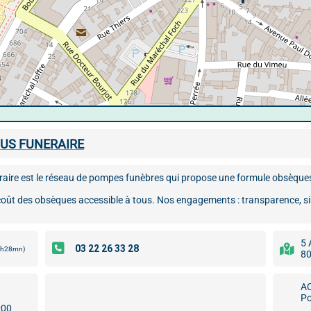
US FUNERAIRE
ire est le réseau de pompes funèbres qui propose une formule obsèques 1
coût des obsèques accessible à tous. Nos engagements : transparence, simpl
5 
 4h28mn)
80
A
P
:00