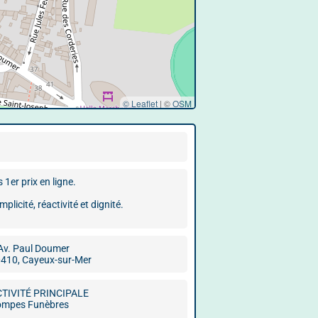
© Leaflet
|
©
OSM
er prix en ligne.
icité, réactivité et dignité.
Av. Paul Doumer
410, Cayeux-sur-Mer
CTIVITÉ PRINCIPALE
ompes Funèbres