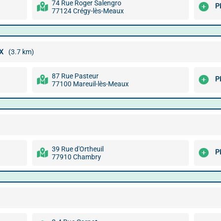
74 Rue Roger Salengro
P
77124 Crégy-lès-Meaux
X
(3.7 km)
87 Rue Pasteur
P
77100 Mareuil-lès-Meaux
39 Rue d'Ortheuil
P
77910 Chambry