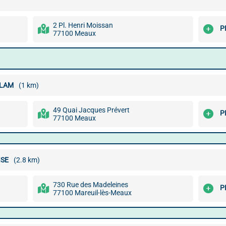
2 Pl. Henri Moissan
P
77100 Meaux
ALAM
(1 km)
49 Quai Jacques Prévert
P
77100 Meaux
ISE
(2.8 km)
730 Rue des Madeleines
P
77100 Mareuil-lès-Meaux