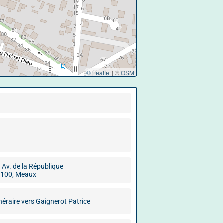
© Leaflet
|
©
OSM
 Av. de la République
100, Meaux
inéraire vers Gaignerot Patrice