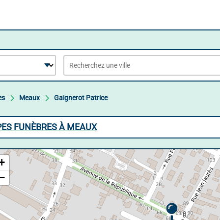
es
Meaux
Gaignerot Patrice
PES FUNÈBRES À MEAUX
+
−