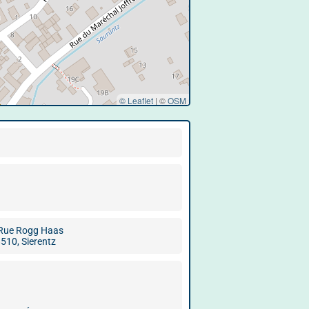
© Leaflet
|
©
OSM
Rue Rogg Haas
510, Sierentz