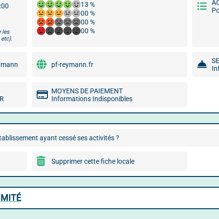
A
13 %
8:00
P
00 %
00 %
00 %
 les
etc).
S
eymann
pf-reymann.fr
In
MOYENS DE PAIEMENT
MR
Informations Indisponibles
ablissement ayant cessé ses activités ?
Supprimer cette fiche locale
IMITÉ