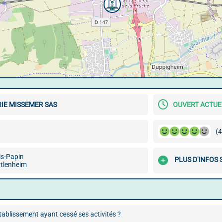
IE MISSEMER SAS
OUVERT ACTU
(4
is-Papin
PLUS D'INFOS
tlenheim
ablissement ayant cessé ses activités ?