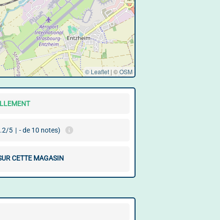
© Leaflet
|
©
OSM
ELLEMENT
.2/5
|
- de 10 notes)
 SUR CETTE MAGASIN