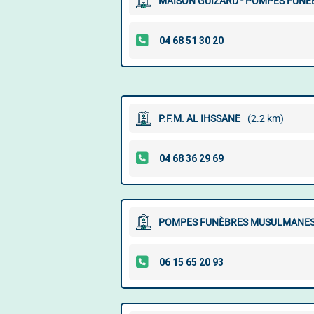
MAISON GUIZARD - POMPES FUNÈ
P.F.M. AL IHSSANE
(2.2 km)
POMPES FUNÈBRES MUSULMANES