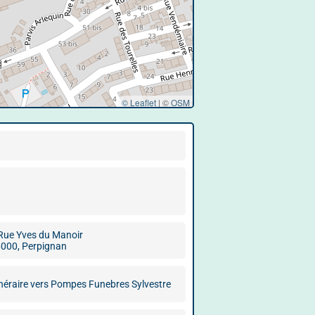
© Leaflet
|
©
OSM
Rue Yves du Manoir
000, Perpignan
inéraire vers Pompes Funebres Sylvestre