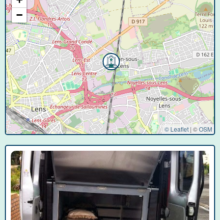
−
© Leaflet
|
©
OSM