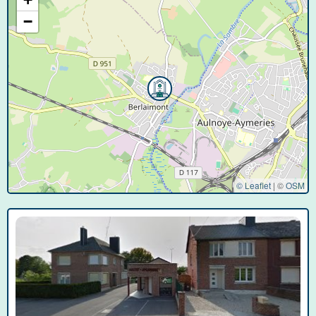
−
© Leaflet
|
©
OSM