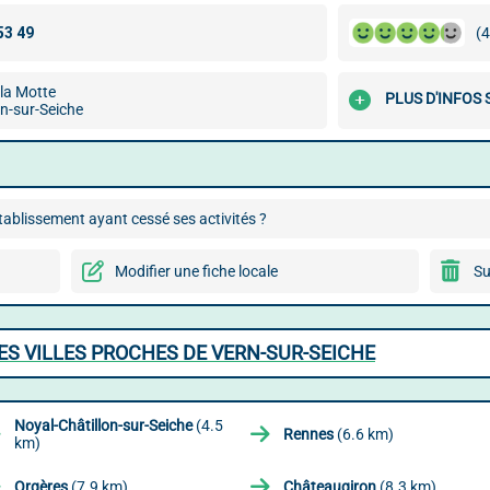
(4
la Motte
PLUS D'INFOS
n-sur-Seiche
ablissement ayant cessé ses activités ?
Modifier une fiche locale
Su
S VILLES PROCHES DE VERN-SUR-SEICHE
Noyal-Châtillon-sur-Seiche
(4.5
Rennes
(6.6 km)
km)
Orgères
(7.9 km)
Châteaugiron
(8.3 km)