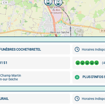
FUNÈBRES COCHET-BRETEL
Horaires Indisp
(4
 Champ Martin
PLUS D'INFOS
n-sur-Seiche
URAIL
Horaires Indisp