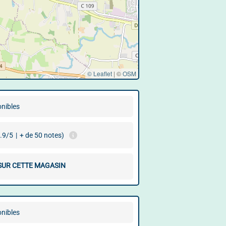
© Leaflet
|
©
OSM
onibles
.9/5
|
+ de 50 notes)
 SUR CETTE MAGASIN
onibles