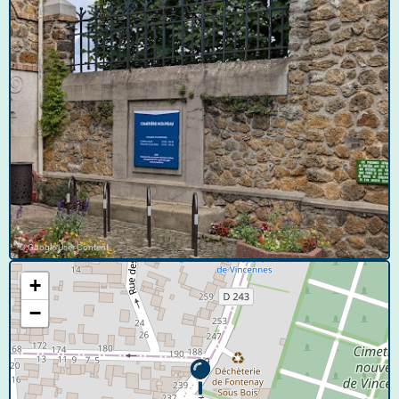
© Google User Content
+
−