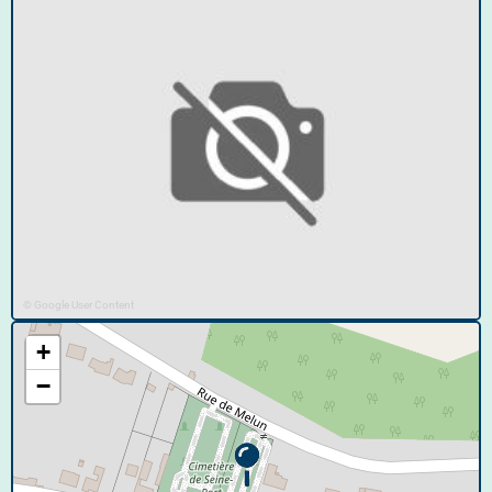
© Google User Content
+
−