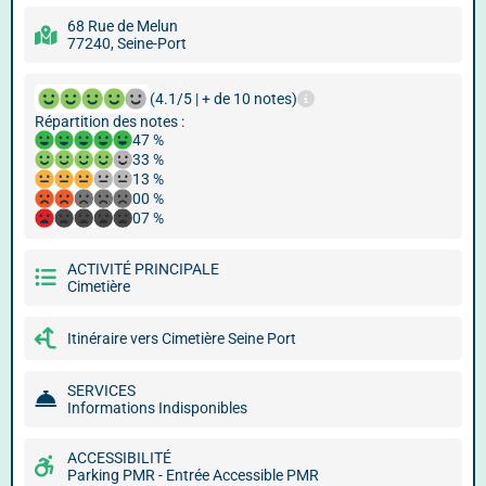
68 Rue de Melun
77240, Seine-Port
(4.1/5 | + de 10 notes)
Répartition des notes :
47 %
33 %
13 %
00 %
07 %
ACTIVITÉ PRINCIPALE
Cimetière
Itinéraire vers Cimetière Seine Port
SERVICES
Informations Indisponibles
ACCESSIBILITÉ
Parking PMR - Entrée Accessible PMR