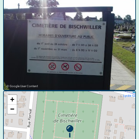
© Google User Content
+
−