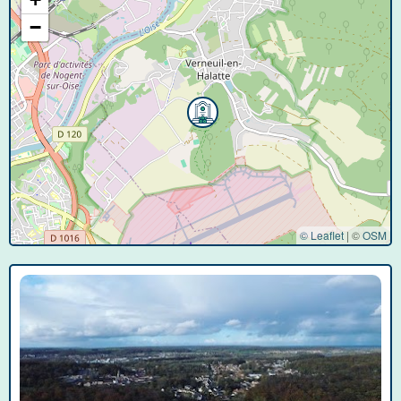
−
© Leaflet
|
©
OSM