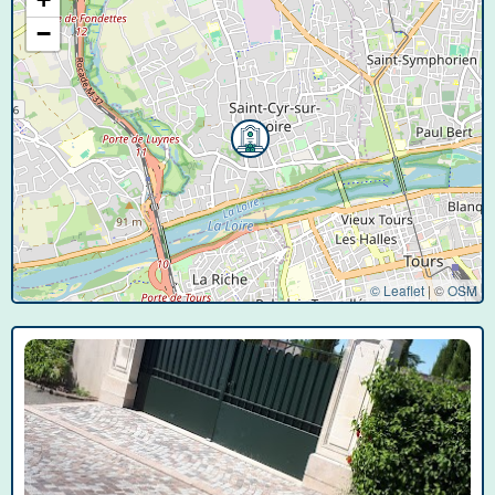
−
© Leaflet
|
©
OSM