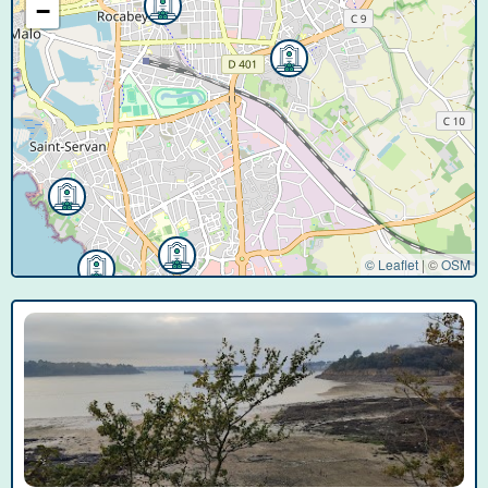
−
© Leaflet
|
©
OSM