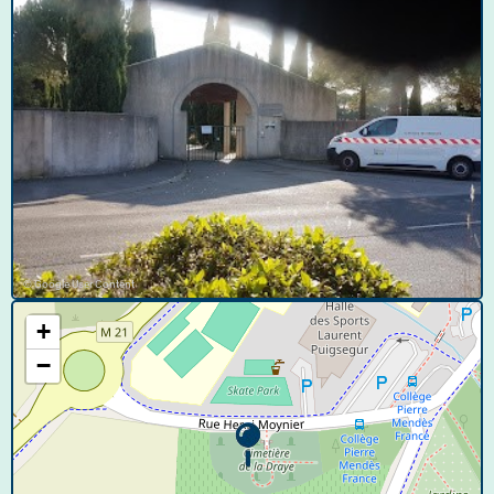
© Google User Content
+
−