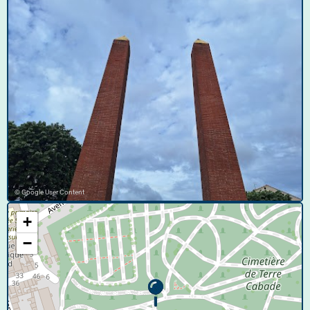
© Google User Content
+
−