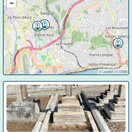
−
© Leaflet
|
©
OSM