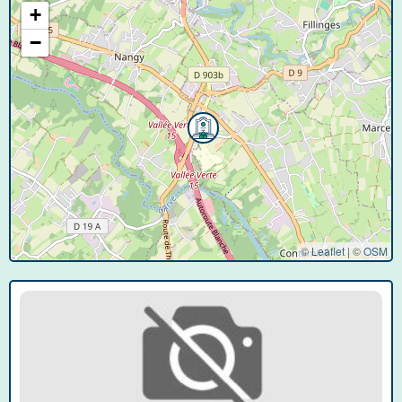
+
−
© Leaflet
|
©
OSM